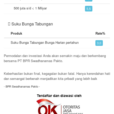
500 juta s/d < 1 Milyar
5,5
Suku Bunga Tabungan
Produk
Rate%
Suku Bunga Tabungan Bunga Harian pertahun
3,0
Permodalan dan investasi Anda akan semakin maju dan berkembang
bersama PT BPR Swadhanamas Pakto.
Hubungi Marketing Kami
Keberhasilan bukan final, kegagalan bukan fatal. Hanya kerendahan hati
dan semangat berbenah menjadikan kita pribadi yang lebih baik
- BPR Swadhanamas Pakto -